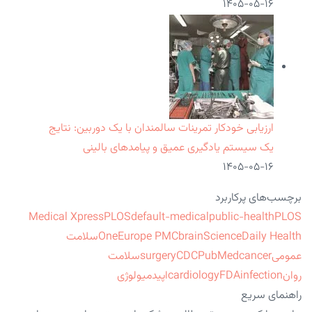
۱۴۰۵-۰۵-۱۶
ارزیابی خودکار تمرینات سالمندان با یک دوربین: نتایج
یک سیستم یادگیری عمیق و پیامدهای بالینی
۱۴۰۵-۰۵-۱۶
برچسب‌های پرکاربرد
Medical Xpress
PLOS
default-medical
public-health
PLOS
ScienceDaily Health
brain
Europe PMC
One
سلامت
عمومی
cancer
PubMed
CDC
surgery
سلامت
روان
infection
FDA
cardiology
اپیدمیولوژی
راهنمای سریع