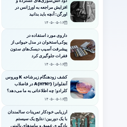
دود آتش‌سوزی‌های گسترده و
افزایش مراجعه به اورژانس در
اورگن: آنچه باید بدانید
۱۴۰۵-۰۵-۱۶
داروی مورد استفاده در
پوکی‌استخوان در مدل حیوانی از
پیشرفت آسیب دیسک‌های ستون
فقرات جلوگیری کرد
۱۴۰۵-۰۵-۱۶
کشف زودهنگام زیرشاخه K ویروس
آنفلوانزا A(H۳N۲) در فاضلاب
کلرادو؛ چه اطلاعاتی به ما می‌دهد؟
۱۴۰۵-۰۵-۱۶
ارزیابی خودکار تمرینات سالمندان
با یک دوربین: نتایج یک سیستم
یادگیری عمیق و پیامدهای بالینی