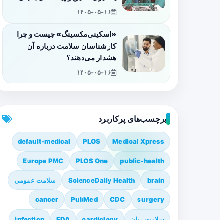
۱۴۰۵-۰۵-۱۶
«اسکینی‌مکسینگ» چیست و چرا
کارشناسان سلامت درباره آن
هشدار می‌دهند؟
۱۴۰۵-۰۵-۱۶
برچسب‌های پرکاربرد
default-medical
PLOS
Medical Xpress
Europe PMC
PLOS One
public-health
brain
ScienceDaily Health
سلامت عمومی
cancer
PubMed
CDC
surgery
سلامت روان
cardiology
FDA
infection