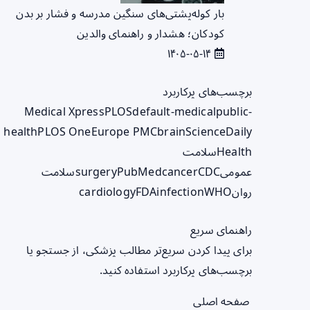
بار کوله‌پشتی‌های سنگین مدرسه و فشار بر بدن
کودکان؛ هشدار و راهنمای والدین
۱۴۰۵-۰۵-۱۴
برچسب‌های پرکاربرد
Medical Xpress
PLOS
default-medical
public-
health
PLOS One
Europe PMC
brain
ScienceDaily
Health
سلامت
عمومی
CDC
cancer
PubMed
surgery
سلامت
روان
WHO
infection
FDA
cardiology
راهنمای سریع
برای پیدا کردن سریع‌تر مطالب پزشکی، از جستجو یا
برچسب‌های پرکاربرد استفاده کنید.
صفحه اصلی