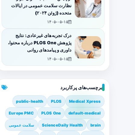
نظارت سلامت عمومی در ایالات
متحده (ژوئن ۲۰۲۴)
۱۴۰۵-۰۵-۱۵
درک تجربه‌های غیرعادی: نتایج
پژوهش PLOS One درباره محتوا،
داوری و پیامدهای روانی
۱۴۰۵-۰۵-۱۵
برچسب‌های پرکاربرد
public-health
PLOS
Medical Xpress
Europe PMC
PLOS One
default-medical
brain
ScienceDaily Health
سلامت عمومی