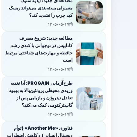
مطالعه‌ای جدید: آیا پلاستیک
معمولی بسته‌بندی می‌تواند ریسک
کبد چرب را تشدید کند؟
۱۴۰۵-۰۵-۱۷
مطالعه جدید: شروع مصرف
کانابیس در نوجوانی با کندی رشد
حافظه و مهارت‌های شناختی مرتبط
است
۱۴۰۵-۰۵-۱۷
طرح‌آزمایی PROGAIN: آیا تغذیه
وریدی محیطی پروتئین‌بالا به بهبود
تعادل نیتروژن و بازیابی پس از
گاسترکتومی کمک می‌کند؟
۱۴۰۵-۰۵-۱۷
فناوری «Another Me» (توأم
دیجیتال انسانی) و کاهش اضطراب