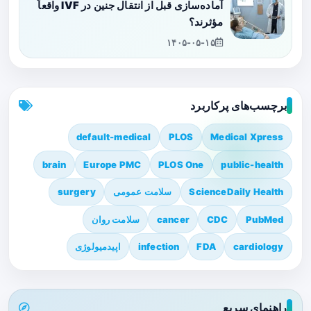
آماده‌سازی قبل از انتقال جنین در IVF واقعاً
مؤثرند؟
۱۴۰۵-۰۵-۱۵
برچسب‌های پرکاربرد
default-medical
PLOS
Medical Xpress
brain
Europe PMC
PLOS One
public-health
ScienceDaily Health
سلامت عمومی
surgery
PubMed
CDC
cancer
سلامت روان
cardiology
FDA
infection
اپیدمیولوژی
راهنمای سریع