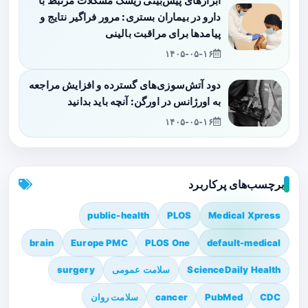
ابزارهای پیش‌بینی ریسک مشکلات مرتبط با
دارو در بیماران بستری: مرور فراگیر نتایج و
پیامدها برای مراقبت بالینی
۱۴۰۵-۰۵-۱۶
دود آتش‌سوزی‌های گسترده و افزایش مراجعه
به اورژانس در اورگن: آنچه باید بدانید
۱۴۰۵-۰۵-۱۶
برچسب‌های پرکاربرد
public-health
PLOS
Medical Xpress
brain
Europe PMC
PLOS One
default-medical
ScienceDaily Health
سلامت عمومی
surgery
CDC
PubMed
cancer
سلامت روان