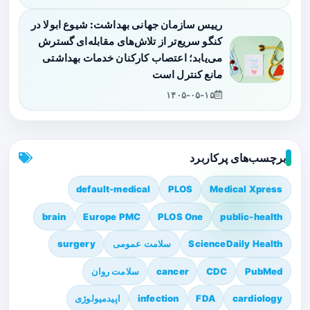
رییس سازمان جهانی بهداشت: شیوع ابولا در
کنگو سریع‌تر از تلاش‌های مقابله‌ای گسترش
می‌یابد؛ اعتصاب کارکنان خدمات بهداشتی
مانع کنترل است
۱۴۰۵-۰۵-۱۵
برچسب‌های پرکاربرد
default-medical
PLOS
Medical Xpress
brain
Europe PMC
PLOS One
public-health
ScienceDaily Health
سلامت عمومی
surgery
PubMed
CDC
cancer
سلامت روان
cardiology
FDA
infection
اپیدمیولوژی