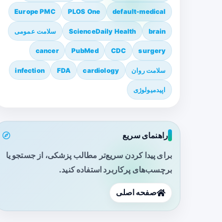
Europe PMC
PLOS One
default-medical
brain
ScienceDaily Health
سلامت عمومی
cancer
PubMed
CDC
surgery
سلامت روان
cardiology
FDA
infection
اپیدمیولوژی
راهنمای سریع
برای پیدا کردن سریع‌تر مطالب پزشکی، از جستجو یا
برچسب‌های پرکاربرد استفاده کنید.
صفحه اصلی