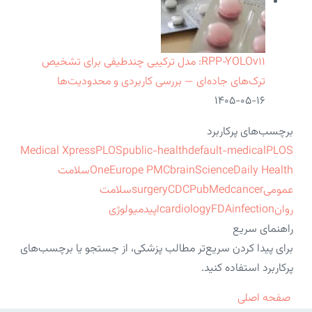
RPP‑YOLOv۱۱: مدل ترکیبی چندطیفی برای تشخیص
ترک‌های جاده‌ای — بررسی کاربردی و محدودیت‌ها
۱۴۰۵-۰۵-۱۶
برچسب‌های پرکاربرد
Medical Xpress
PLOS
public-health
default-medical
PLOS
ScienceDaily Health
brain
Europe PMC
One
سلامت
عمومی
cancer
PubMed
CDC
surgery
سلامت
روان
infection
FDA
cardiology
اپیدمیولوژی
راهنمای سریع
برای پیدا کردن سریع‌تر مطالب پزشکی، از جستجو یا برچسب‌های
پرکاربرد استفاده کنید.
صفحه اصلی