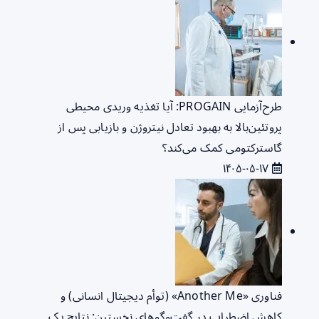
طرح‌آزمایی PROGAIN: آیا تغذیه وریدی محیطی
پروتئین‌بالا به بهبود تعادل نیتروژن و بازیابی پس از
گاسترکتومی کمک می‌کند؟
۱۴۰۵-۰۵-۱۷
فناوری «Another Me» (توأم دیجیتال انسانی) و
کاهش اضطراب در گفت‌وگوهای نخستین: نتایج یک