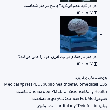
چرا در گرما عصبانی‌تریم؟ پاسخ در مغز شماست
۱۴۰۵-۰۵-۱۷
چرا مغز در هنگام خواب، انرژی خود را خالی می‌کند؟
۱۴۰۵-۰۵-۱۷
برچسب‌های پرکاربرد
Medical Xpress
PLOS
public-health
default-medical
PLOS
ScienceDaily Health
brain
Europe PMC
One
سلامت
عمومی
PubMed
cancer
CDC
surgery
سلامت
روان
infection
FDA
cardiology
اپیدمیولوژی