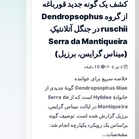
کشف یک گونه جدید قورباغه‌
از گروه Dendropsophus
ruschii در جنگل آتلانتیکِ
Serra da Mantiqueira
(میناس گرایس، برزیل)
۵ تیر ۱۴۰۵
10 دقیقه
خلاصه سریع برای خواننده
Dendropsophus liliae گونهٔ جدیدی از
خانوادهٔ Hylidae است که از Serra da
Mantiqueira در ایالت میناس گرایس،
برزیل گزارش شده است. توصیف گونه
براساس یک رویکرد یکپارچه انجام شد:
مشخصات…