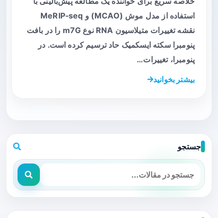
خلاصه سریع برای خواننده یک مطالعه پیش‌بالینی با
استفاده از مدل موش (MCAO) و MeRIP‑seq
نقشه تغییرات متیلاسیون RNA نوع m7G را در بافت
پنومبرا سکته ایسکمیک حاد ترسیم کرده است. در
پنومبرا، تغییرات…
بیشتر بخوانید
جستجو