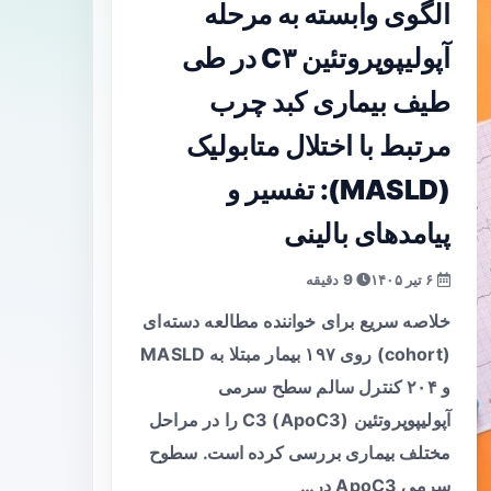
الگوی وابسته به مرحله
آپولیپوپروتئین C۳ در طی
طیف بیماری کبد چرب
مرتبط با اختلال متابولیک
(MASLD): تفسیر و
پیامدهای بالینی
۶ تیر ۱۴۰۵
9 دقیقه
خلاصه سریع برای خواننده مطالعه دسته‌ای
(cohort) روی ۱۹۷ بیمار مبتلا به MASLD
و ۲۰۴ کنترل سالم سطح سرمی
آپولیپوپروتئین C3 (ApoC3) را در مراحل
مختلف بیماری بررسی کرده است. سطوح
سرمی ApoC3 در…