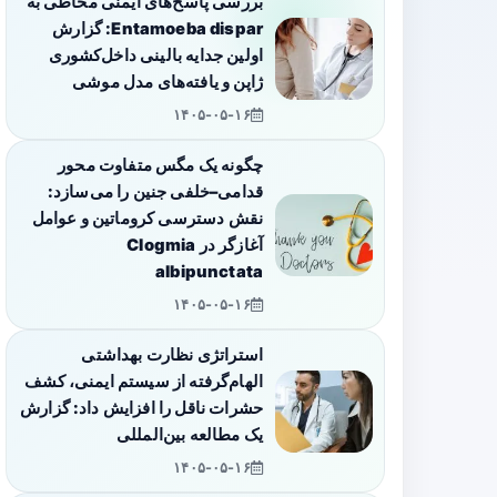
بررسی پاسخ‌های ایمنی مخاطی به
Entamoeba dispar: گزارش
اولین جدایه بالینی داخل‌کشوری
ژاپن و یافته‌های مدل موشی
۱۴۰۵-۰۵-۱۶
چگونه یک مگس متفاوت محور
قدامی–خلفی جنین را می‌سازد:
نقش دسترسی کروماتین و عوامل
آغازگر در Clogmia
albipunctata
۱۴۰۵-۰۵-۱۶
استراتژی نظارت بهداشتی
الهام‌گرفته از سیستم ایمنی، کشف
حشرات ناقل را افزایش داد: گزارش
یک مطالعه بین‌المللی
۱۴۰۵-۰۵-۱۶