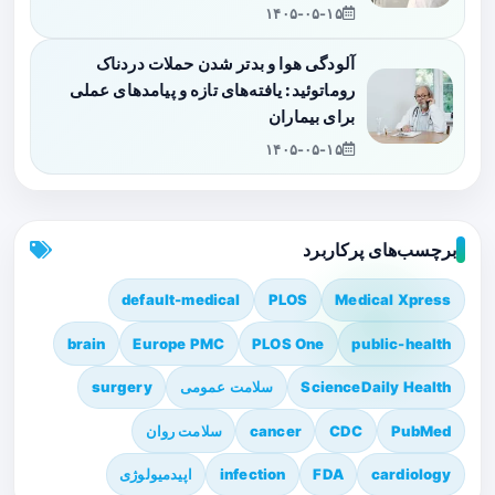
۱۴۰۵-۰۵-۱۵
آلودگی هوا و بدتر شدن حملات دردناک
روماتوئید: یافته‌های تازه و پیامدهای عملی
برای بیماران
۱۴۰۵-۰۵-۱۵
برچسب‌های پرکاربرد
default-medical
PLOS
Medical Xpress
brain
Europe PMC
PLOS One
public-health
ScienceDaily Health
سلامت عمومی
surgery
PubMed
CDC
cancer
سلامت روان
cardiology
FDA
infection
اپیدمیولوژی