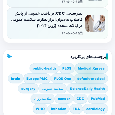
۱۴۰۵-۰۵-۱۵
نظرسنجی CDC: برداشت عمومی از پایش
فاضلاب به‌عنوان ابزار نظارت سلامت عمومی
در ایالات متحده (ژوئن ۲۰۲۴)
۱۴۰۵-۰۵-۱۵
برچسب‌های پرکاربرد
public-health
PLOS
Medical Xpress
brain
Europe PMC
PLOS One
default-medical
ScienceDaily Health
سلامت عمومی
surgery
PubMed
CDC
cancer
سلامت روان
WHO
infection
FDA
cardiology