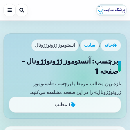
خانه
/
سایت
/
آنستوموز ژژونوژژونال
برچسب: آنستوموز ژژونوژژونال -
صفحه 1
تازه‌ترین مطالب مرتبط با برچسب «آنستوموز
ژژونوژژونال» را در این صفحه مشاهده می‌کنید.
۱ مطلب