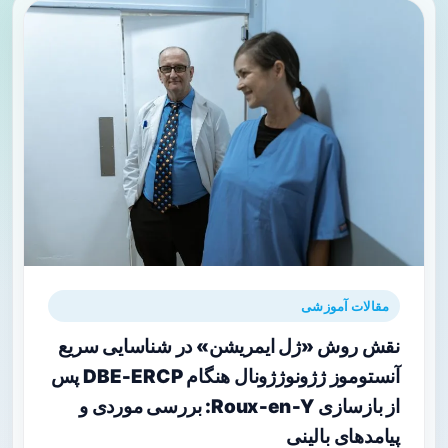
مقالات آموزشی
نقش روش «ژل ایمریشن» در شناسایی سریع
آنستوموز ژژونوژژونال هنگام DBE‑ERCP پس
از بازسازی Roux‑en‑Y: بررسی موردی و
پیامدهای بالینی