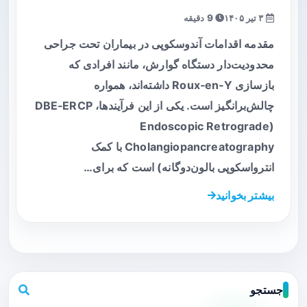
۳ تیر ۱۴۰۵
9 دقیقه
مقدمه اقدامات آندوسکوپی در بیماران تحت جراحی
محدودیت‌دار دستگاه گوارش، مانند افرادی که
بازسازی Roux‑en‑Y داشته‌اند، همواره
چالش‌برانگیز است. یکی از این فرآیندها، DBE‑ERCP
(Endoscopic Retrograde
Cholangiopancreatography با کمک
انترواسکوپی بالون‌دوگانه) است که برای…
بیشتر بخوانید
جستجو