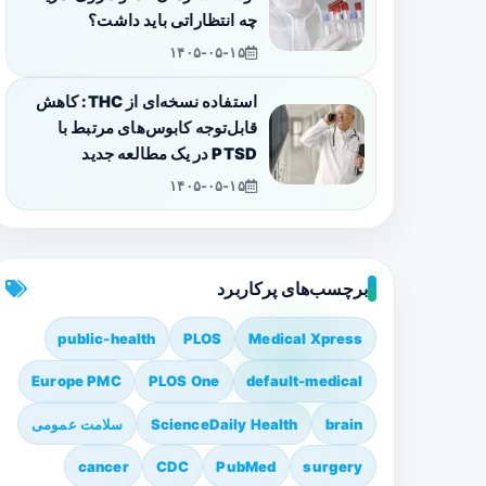
چه انتظاراتی باید داشت؟
۱۴۰۵-۰۵-۱۵
استفاده نسخه‌ای از THC: کاهش
قابل‌توجه کابوس‌های مرتبط با
PTSD در یک مطالعه جدید
۱۴۰۵-۰۵-۱۵
برچسب‌های پرکاربرد
public-health
PLOS
Medical Xpress
Europe PMC
PLOS One
default-medical
brain
ScienceDaily Health
سلامت عمومی
cancer
CDC
PubMed
surgery