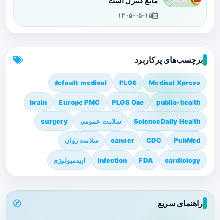
مانع کنترل است
۱۴۰۵-۰۵-۱۵
برچسب‌های پرکاربرد
default-medical
PLOS
Medical Xpress
brain
Europe PMC
PLOS One
public-health
ScienceDaily Health
سلامت عمومی
surgery
PubMed
CDC
cancer
سلامت روان
cardiology
FDA
infection
اپیدمیولوژی
راهنمای سریع