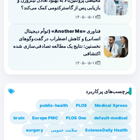
محیطی پروتئین‌بالا به بهبود تعادل نیتروژن و
بازیابی پس از گاسترکتومی کمک می‌کند؟
۱۴۰۵-۰۵-۱۷
فناوری «Another Me» (توأم دیجیتال
انسانی) و کاهش اضطراب در گفت‌وگوهای
نخستین: نتایج یک مطالعه تصادفی‌سازی شده
اکتشافی
۱۴۰۵-۰۵-۱۷
برچسب‌های پرکاربرد
public-health
PLOS
Medical Xpress
brain
Europe PMC
PLOS One
default-medical
ScienceDaily Health
سلامت عمومی
surgery