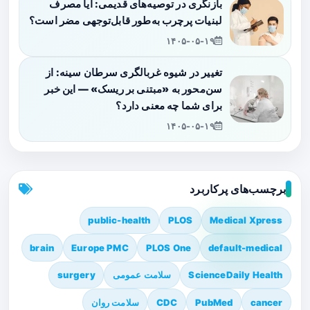
بازنگری در توصیه‌های قدیمی: آیا مصرف
لبنیات پرچرب به‌طور قابل‌توجهی مضر است؟
۱۴۰۵-۰۵-۱۹
تغییر در شیوه غربالگری سرطان سینه: از
سن‌محور به «مبتنی بر ریسک» — این خبر
برای شما چه معنی دارد؟
۱۴۰۵-۰۵-۱۹
برچسب‌های پرکاربرد
public-health
PLOS
Medical Xpress
brain
Europe PMC
PLOS One
default-medical
ScienceDaily Health
سلامت عمومی
surgery
cancer
PubMed
CDC
سلامت روان