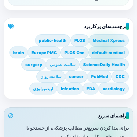
برچسب‌های پرکاربرد
public-health
PLOS
Medical Xpress
brain
Europe PMC
PLOS One
default-medical
ScienceDaily Health
سلامت عمومی
surgery
CDC
PubMed
cancer
سلامت روان
cardiology
FDA
infection
اپیدمیولوژی
راهنمای سریع
برای پیدا کردن سریع‌تر مطالب پزشکی، از جستجو یا
برچسب‌های پرکاربرد استفاده کنید.