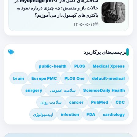
ساختارهای کامل فاژ myophage phi۹۲ در
حالات باز و منقبض: چه چیزی درباره نفوذ به
باکتری‌های کپسول‌دار می‌آموزیم؟
۱۴۰۵-۰۵-۱۶
برچسب‌های پرکاربرد
public-health
PLOS
Medical Xpress
brain
Europe PMC
PLOS One
default-medical
ScienceDaily Health
سلامت عمومی
surgery
CDC
PubMed
cancer
سلامت روان
cardiology
FDA
infection
اپیدمیولوژی