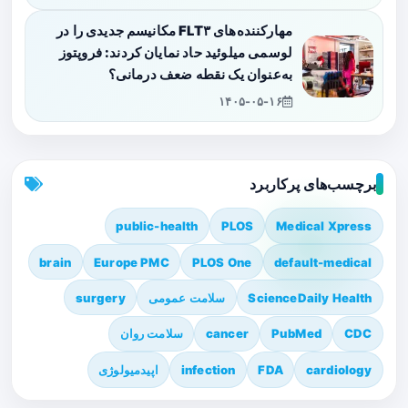
مهارکننده‌های FLT۳ مکانیسم جدیدی را در
لوسمی میلوئید حاد نمایان کردند: فروپتوز
به‌عنوان یک نقطه ضعف درمانی؟
۱۴۰۵-۰۵-۱۶
برچسب‌های پرکاربرد
public-health
PLOS
Medical Xpress
brain
Europe PMC
PLOS One
default-medical
ScienceDaily Health
سلامت عمومی
surgery
CDC
PubMed
cancer
سلامت روان
cardiology
FDA
infection
اپیدمیولوژی