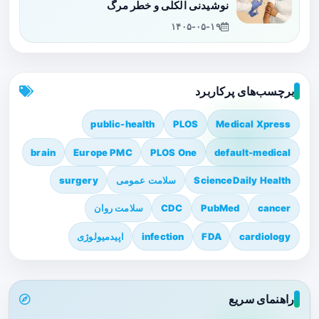
نوشیدنی الکلی و خطر مرگ
۱۴۰۵-۰۵-۱۹
برچسب‌های پرکاربرد
public-health
PLOS
Medical Xpress
brain
Europe PMC
PLOS One
default-medical
ScienceDaily Health
سلامت عمومی
surgery
cancer
PubMed
CDC
سلامت روان
cardiology
FDA
infection
اپیدمیولوژی
راهنمای سریع