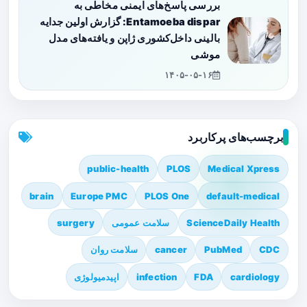
بررسی پاسخ‌های ایمنی مخاطی به
Entamoeba dispar: گزارش اولین جدایه
بالینی داخل‌کشوری ژاپن و یافته‌های مدل
موشی
۱۴۰۵-۰۵-۱۶
برچسب‌های پرکاربرد
public-health
PLOS
Medical Xpress
brain
Europe PMC
PLOS One
default-medical
ScienceDaily Health
سلامت عمومی
surgery
CDC
PubMed
cancer
سلامت روان
cardiology
FDA
infection
اپیدمیولوژی