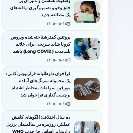
وضعیت نشستن و تأثیر آن بر
خلق‌وخو و تصمیم‌گیری: یافته‌های
یک مطالعه جدید
۱۴۰۵-۰۵-۱۵
پروتئین کمترشناخته‌شده ویروس
کرونا شاید سرنخی برای علائم
بلندمدت (Long COVID) باشد
۱۴۰۵-۰۵-۱۵
فراخوان داوطلبانه فرازنیوس کابی:
یک محموله سرنگ‌های آماده
مورفین سولفات به‌خاطر اشتباه
برچسب‌گذاری فراخوان شد
۱۴۰۵-۰۵-۱۵
ده سال اختلاف: الگوهای کاهش
عملکرد روزمره در سالمندان برزیل
و اروپا بر اساس چارچوب WHO