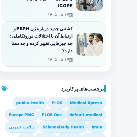
ICOPE
۱۴۰۵-۰۵-۱۴
کشفی جدید درباره ژن PSPH و
ارتباط آن با اختلالات نوروتکاملی:
چه چیزهایی تغییر کرده و چه معنا
دارد؟
۱۴۰۵-۰۵-۱۴
برچسب‌های پرکاربرد
public-health
PLOS
Medical Xpress
Europe PMC
PLOS One
default-medical
brain
ScienceDaily Health
سلامت عمومی