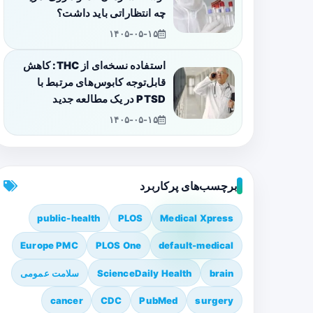
چه انتظاراتی باید داشت؟
۱۴۰۵-۰۵-۱۵
استفاده نسخه‌ای از THC: کاهش
قابل‌توجه کابوس‌های مرتبط با
PTSD در یک مطالعه جدید
۱۴۰۵-۰۵-۱۵
برچسب‌های پرکاربرد
public-health
PLOS
Medical Xpress
Europe PMC
PLOS One
default-medical
brain
ScienceDaily Health
سلامت عمومی
cancer
CDC
PubMed
surgery