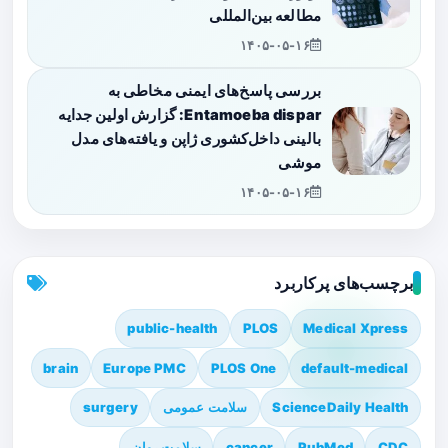
مطالعه بین‌المللی
۱۴۰۵-۰۵-۱۶
بررسی پاسخ‌های ایمنی مخاطی به
Entamoeba dispar: گزارش اولین جدایه
بالینی داخل‌کشوری ژاپن و یافته‌های مدل
موشی
۱۴۰۵-۰۵-۱۶
برچسب‌های پرکاربرد
public-health
PLOS
Medical Xpress
brain
Europe PMC
PLOS One
default-medical
ScienceDaily Health
سلامت عمومی
surgery
CDC
PubMed
cancer
سلامت روان