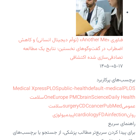
فناوری «Another Me» (توأم دیجیتال انسانی) و کاهش
اضطراب در گفت‌وگوهای نخستین: نتایج یک مطالعه
تصادفی‌سازی شده اکتشافی
۱۴۰۵-۰۵-۱۷
برچسب‌های پرکاربرد
Medical Xpress
PLOS
public-health
default-medical
PLOS
ScienceDaily Health
brain
Europe PMC
One
سلامت
عمومی
PubMed
cancer
CDC
surgery
سلامت
روان
infection
FDA
cardiology
اپیدمیولوژی
راهنمای سریع
برای پیدا کردن سریع‌تر مطالب پزشکی، از جستجو یا برچسب‌های