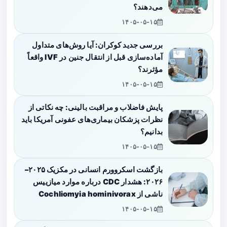
می‌دهند؟
۱۴۰۵-۰۵-۱۵
بررسی جدید کوکران: آیا روش‌های متداول
آماده‌سازی قبل از انتقال جنین در IVF واقعاً
مؤثرند؟
۱۴۰۵-۰۵-۱۵
پایش فاضلاب و مراقبت بالینی: چه نکاتی از
نظرات پزشکان بیماری‌های عفونی آمریکا باید
بدانیم؟
۱۴۰۵-۰۵-۱۵
بازگشت اسکروورم انسانی در مکزیک ۲۰۲۵–
۲۰۲۶: هشدار CDC درباره موارد میازییس
ناشی از Cochliomyia hominivorax
۱۴۰۵-۰۵-۱۵