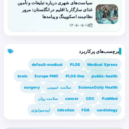
سیاست‌های شهری درباره تبلیغات و تأمین
غذای سازگار با اقلیم در انگلستان: مرور
نظام‌مند اسکوپینگ و پیامدها
۱۴۰۵-۰۵-۱۵
برچسب‌های پرکاربرد
default-medical
PLOS
Medical Xpress
brain
Europe PMC
PLOS One
public-health
ScienceDaily Health
سلامت عمومی
surgery
PubMed
CDC
cancer
سلامت روان
cardiology
FDA
infection
اپیدمیولوژی