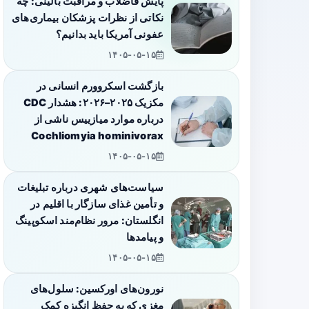
پایش فاضلاب و مراقبت بالینی: چه
نکاتی از نظرات پزشکان بیماری‌های
عفونی آمریکا باید بدانیم؟
۱۴۰۵-۰۵-۱۵
بازگشت اسکروورم انسانی در
مکزیک ۲۰۲۵–۲۰۲۶: هشدار CDC
درباره موارد میازییس ناشی از
Cochliomyia hominivorax
۱۴۰۵-۰۵-۱۵
سیاست‌های شهری درباره تبلیغات
و تأمین غذای سازگار با اقلیم در
انگلستان: مرور نظام‌مند اسکوپینگ
و پیامدها
۱۴۰۵-۰۵-۱۵
نورون‌های اورکسین: سلول‌های
مغزی که به حفظ انگیزه کمک