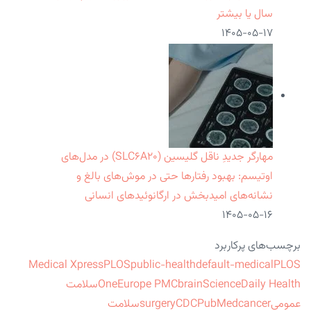
سال یا بیشتر
۱۴۰۵-۰۵-۱۷
مهارگر جدیدِ ناقل گلیسین (SLC۶A۲۰) در مدل‌های
اوتیسم: بهبود رفتارها حتی در موش‌های بالغ و
نشانه‌های امیدبخش در ارگانوئیدهای انسانی
۱۴۰۵-۰۵-۱۶
برچسب‌های پرکاربرد
Medical Xpress
PLOS
public-health
default-medical
PLOS
ScienceDaily Health
brain
Europe PMC
One
سلامت
عمومی
cancer
PubMed
CDC
surgery
سلامت