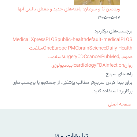
ویتامین C و سرطان: یافته‌های جدید و معنای بالینی آنها
۱۴۰۵-۰۵-۱۷
برچسب‌های پرکاربرد
Medical Xpress
PLOS
public-health
default-medical
PLOS
ScienceDaily Health
brain
Europe PMC
One
سلامت
عمومی
PubMed
cancer
CDC
surgery
سلامت
روان
infection
FDA
cardiology
اپیدمیولوژی
راهنمای سریع
برای پیدا کردن سریع‌تر مطالب پزشکی، از جستجو یا برچسب‌های
پرکاربرد استفاده کنید.
صفحه اصلی
تبلیغات متنی