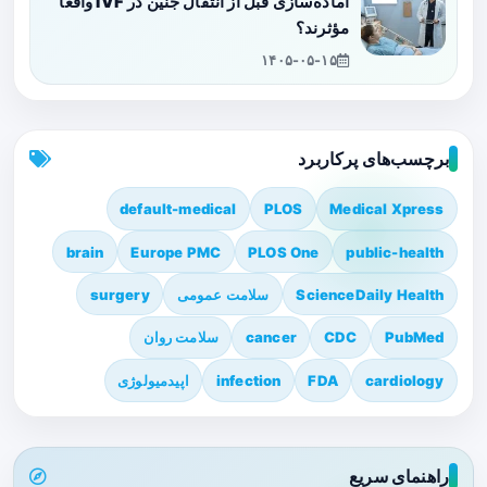
آماده‌سازی قبل از انتقال جنین در IVF واقعاً
مؤثرند؟
۱۴۰۵-۰۵-۱۵
برچسب‌های پرکاربرد
default-medical
PLOS
Medical Xpress
brain
Europe PMC
PLOS One
public-health
ScienceDaily Health
سلامت عمومی
surgery
PubMed
CDC
cancer
سلامت روان
cardiology
FDA
infection
اپیدمیولوژی
راهنمای سریع