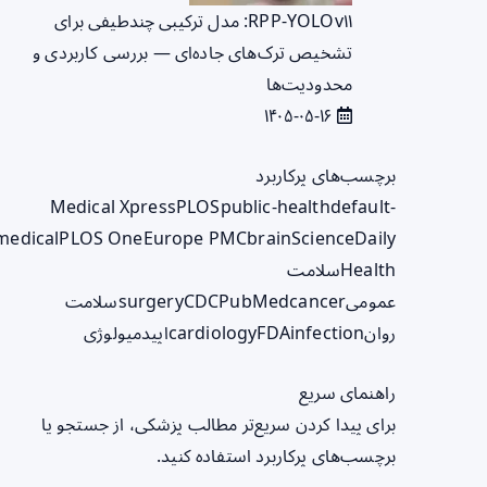
RPP‑YOLOv۱۱: مدل ترکیبی چندطیفی برای
تشخیص ترک‌های جاده‌ای — بررسی کاربردی و
محدودیت‌ها
۱۴۰۵-۰۵-۱۶
برچسب‌های پرکاربرد
Medical Xpress
PLOS
public-health
default-
medical
PLOS One
Europe PMC
brain
ScienceDaily
Health
سلامت
عمومی
cancer
PubMed
CDC
surgery
سلامت
روان
infection
FDA
cardiology
اپیدمیولوژی
راهنمای سریع
برای پیدا کردن سریع‌تر مطالب پزشکی، از جستجو یا
برچسب‌های پرکاربرد استفاده کنید.