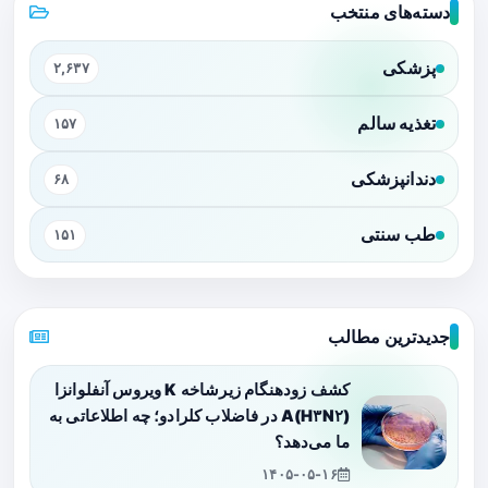
دسته‌های منتخب
پزشکی
۲,۶۳۷
تغذیه سالم
۱۵۷
دندانپزشکی
۶۸
طب سنتی
۱۵۱
جدیدترین مطالب
کشف زودهنگام زیرشاخه K ویروس آنفلوانزا
A(H۳N۲) در فاضلاب کلرادو؛ چه اطلاعاتی به
ما می‌دهد؟
۱۴۰۵-۰۵-۱۶