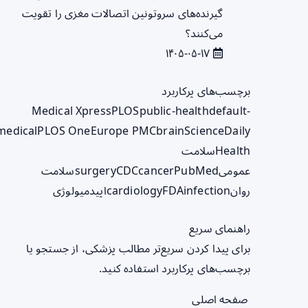
گیرنده‌های سروتونین اتصالات مغزی را تقویت
می‌کنند؟
۱۴۰۵-۰۵-۱۷
برچسب‌های پرکاربرد
Medical Xpress
PLOS
public-health
default-
medical
PLOS One
Europe PMC
brain
ScienceDaily
Health
سلامت
عمومی
PubMed
cancer
CDC
surgery
سلامت
روان
infection
FDA
cardiology
اپیدمیولوژی
راهنمای سریع
برای پیدا کردن سریع‌تر مطالب پزشکی، از جستجو یا
برچسب‌های پرکاربرد استفاده کنید.
صفحه اصلی