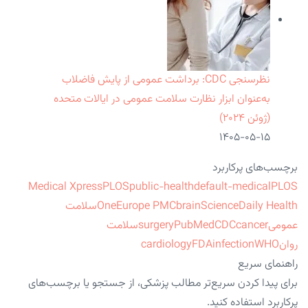
نظرسنجی CDC: برداشت عمومی از پایش فاضلاب
به‌عنوان ابزار نظارت سلامت عمومی در ایالات متحده
(ژوئن ۲۰۲۴)
۱۴۰۵-۰۵-۱۵
برچسب‌های پرکاربرد
Medical Xpress
PLOS
public-health
default-medical
PLOS
ScienceDaily Health
brain
Europe PMC
One
سلامت
عمومی
cancer
CDC
PubMed
surgery
سلامت
روان
WHO
infection
FDA
cardiology
راهنمای سریع
برای پیدا کردن سریع‌تر مطالب پزشکی، از جستجو یا برچسب‌های
پرکاربرد استفاده کنید.