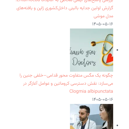
بررسی پاسخ‌های ایمنی مخاطی به Entamoeba dispar:
گزارش اولین جدایه بالینی داخل‌کشوری ژاپن و یافته‌های
مدل موشی
۱۴۰۵-۰۵-۱۶
چگونه یک مگس متفاوت محور قدامی–خلفی جنین را
می‌سازد: نقش دسترسی کروماتین و عوامل آغازگر در
Clogmia albipunctata
۱۴۰۵-۰۵-۱۶