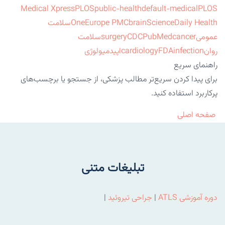
Medical Xpress
PLOS
public-health
default-medical
PLOS
ScienceDaily Health
brain
Europe PMC
One
سلامت
عمومی
cancer
PubMed
CDC
surgery
سلامت
روان
infection
FDA
cardiology
اپیدمیولوژی
راهنمای سریع
برای پیدا کردن سریع‌تر مطالب پزشکی، از جستجو یا برچسب‌های
پرکاربرد استفاده کنید.
صفحه اصلی
تبلیغات متنی
دوره آموزشی ATLS
|
جراحی تیروئید
|