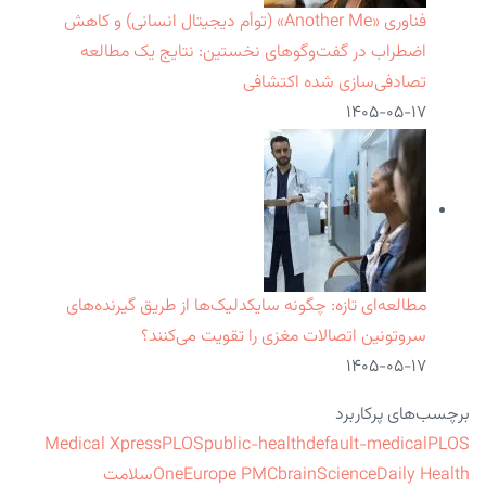
فناوری «Another Me» (توأم دیجیتال انسانی) و کاهش
اضطراب در گفت‌وگوهای نخستین: نتایج یک مطالعه
تصادفی‌سازی شده اکتشافی
۱۴۰۵-۰۵-۱۷
مطالعه‌ای تازه: چگونه سایکدلیک‌ها از طریق گیرنده‌های
سروتونین اتصالات مغزی را تقویت می‌کنند؟
۱۴۰۵-۰۵-۱۷
برچسب‌های پرکاربرد
Medical Xpress
PLOS
public-health
default-medical
PLOS
ScienceDaily Health
brain
Europe PMC
One
سلامت