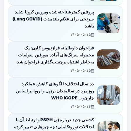
پروتئین کمترشناخته‌شده ویروس کرونا شاید
سرنخی برای علائم بلندمدت (Long COVID)
باشد
۱۴۰۵-۰۵-۱۵
فراخوان داوطلبانه فرازنیوس کابی: یک
محموله سرنگ‌های آماده مورفین سولفات
به‌خاطر اشتباه برچسب‌گذاری فراخوان شد
۱۴۰۵-۰۵-۱۵
ده سال اختلاف: الگوهای کاهش عملکرد
روزمره در سالمندان برزیل و اروپا بر اساس
چارچوب WHO ICOPE
۱۴۰۵-۰۵-۱۴
کشفی جدید درباره ژن PSPH و ارتباط آن با
اختلالات نوروتکاملی: چه چیزهایی تغییر کرده