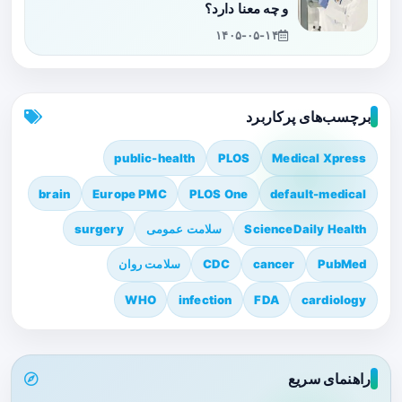
و چه معنا دارد؟
۱۴۰۵-۰۵-۱۴
برچسب‌های پرکاربرد
public-health
PLOS
Medical Xpress
brain
Europe PMC
PLOS One
default-medical
ScienceDaily Health
سلامت عمومی
surgery
PubMed
cancer
CDC
سلامت روان
WHO
infection
FDA
cardiology
راهنمای سریع