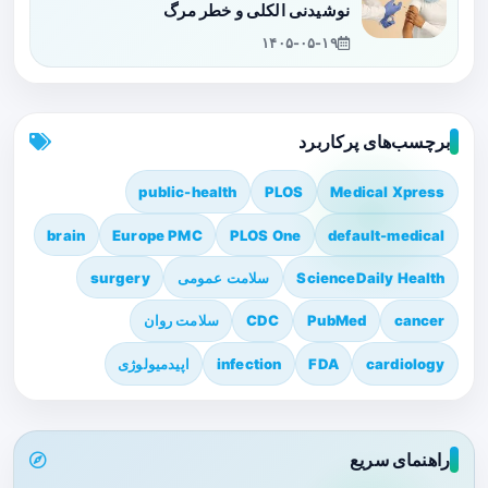
نوشیدنی الکلی و خطر مرگ
۱۴۰۵-۰۵-۱۹
برچسب‌های پرکاربرد
public-health
PLOS
Medical Xpress
brain
Europe PMC
PLOS One
default-medical
ScienceDaily Health
سلامت عمومی
surgery
cancer
PubMed
CDC
سلامت روان
cardiology
FDA
infection
اپیدمیولوژی
راهنمای سریع