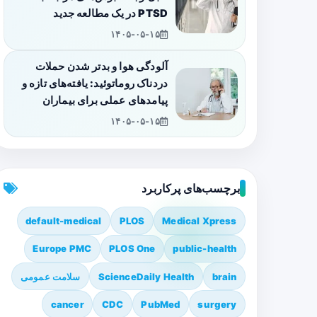
PTSD در یک مطالعه جدید
۱۴۰۵-۰۵-۱۵
آلودگی هوا و بدتر شدن حملات
دردناک روماتوئید: یافته‌های تازه و
پیامدهای عملی برای بیماران
۱۴۰۵-۰۵-۱۵
برچسب‌های پرکاربرد
default-medical
PLOS
Medical Xpress
Europe PMC
PLOS One
public-health
brain
ScienceDaily Health
سلامت عمومی
cancer
CDC
PubMed
surgery