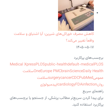
کاهش مصرف خوراکی‌های شیرین: آیا اشتیاق و سلامت
واقعاً تغییر می‌کند؟
۱۴۰۵-۰۵-۱۷
برچسب‌های پرکاربرد
Medical Xpress
PLOS
public-health
default-medical
PLOS
ScienceDaily Health
brain
Europe PMC
One
سلامت
عمومی
PubMed
CDC
cancer
surgery
سلامت
روان
infection
FDA
cardiology
اپیدمیولوژی
راهنمای سریع
برای پیدا کردن سریع‌تر مطالب پزشکی، از جستجو یا برچسب‌های
پرکاربرد استفاده کنید.