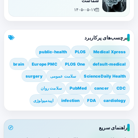
شماست
۱۴۰۵-۰۵-۱۷
برچسب‌های پرکاربرد
public-health
PLOS
Medical Xpress
brain
Europe PMC
PLOS One
default-medical
ScienceDaily Health
سلامت عمومی
surgery
CDC
cancer
PubMed
سلامت روان
cardiology
FDA
infection
اپیدمیولوژی
راهنمای سریع