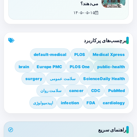
می‌دهند؟
۱۴۰۵-۰۵-۱۵
برچسب‌های پرکاربرد
default-medical
PLOS
Medical Xpress
brain
Europe PMC
PLOS One
public-health
ScienceDaily Health
سلامت عمومی
surgery
PubMed
CDC
cancer
سلامت روان
cardiology
FDA
infection
اپیدمیولوژی
راهنمای سریع