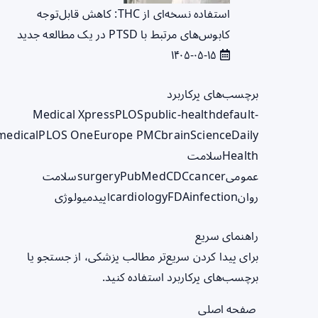
استفاده نسخه‌ای از THC: کاهش قابل‌توجه
کابوس‌های مرتبط با PTSD در یک مطالعه جدید
۱۴۰۵-۰۵-۱۵
برچسب‌های پرکاربرد
Medical Xpress
PLOS
public-health
default-
medical
PLOS One
Europe PMC
brain
ScienceDaily
Health
سلامت
عمومی
cancer
CDC
PubMed
surgery
سلامت
روان
infection
FDA
cardiology
اپیدمیولوژی
راهنمای سریع
برای پیدا کردن سریع‌تر مطالب پزشکی، از جستجو یا
برچسب‌های پرکاربرد استفاده کنید.
صفحه اصلی