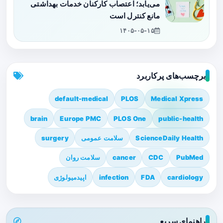
می‌یابد؛ اعتصاب کارکنان خدمات بهداشتی
مانع کنترل است
۱۴۰۵-۰۵-۱۵
برچسب‌های پرکاربرد
default-medical
PLOS
Medical Xpress
brain
Europe PMC
PLOS One
public-health
ScienceDaily Health
سلامت عمومی
surgery
PubMed
CDC
cancer
سلامت روان
cardiology
FDA
infection
اپیدمیولوژی
راهنمای سریع