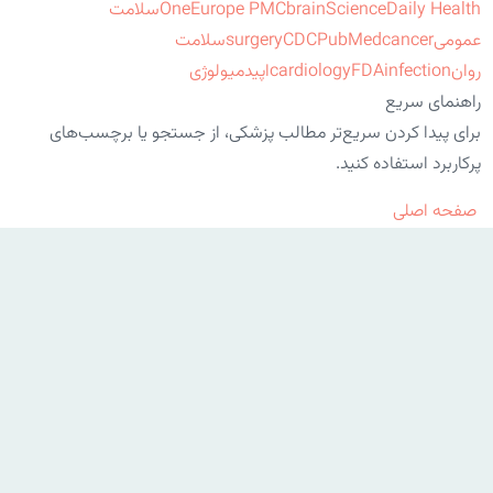
ScienceDaily Health
brain
Europe PMC
One
سلامت
عمومی
cancer
PubMed
CDC
surgery
سلامت
روان
infection
FDA
cardiology
اپیدمیولوژی
راهنمای سریع
برای پیدا کردن سریع‌تر مطالب پزشکی، از جستجو یا برچسب‌های
پرکاربرد استفاده کنید.
صفحه اصلی